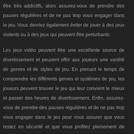
être très addictifs, alors assurez-vous de prendre des
pauses régulières et de ne pas trop vous engager dans
le jeu. Vous devriez également éviter de jouer à des jeux
violents ou à des jeux qui peuvent être perturbants.
Les jeux vidéo peuvent être une excellente source de
divertissement et peuvent offrir aux joueurs une variété
de genres et de styles de jeu. En prenant le temps de
comprendre les différents genres et systèmes de jeu, les
joueurs peuvent trouver le jeu qui leur convient le mieux
et passer des heures de divertissement. Enfin, assurez-
vous de prendre des pauses régulières et de ne pas trop
vous engager dans le jeu pour vous assurer que vous
restez en sécurité et que vous profitez pleinement de