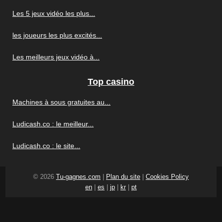
Les 5 jeux vidéo les plus...
les joueurs les plus excités...
Les meilleurs jeux vidéo à...
Top casino
Machines à sous gratuites au...
Ludicash.co : le meilleur...
Ludicash.co : le site...
© 2026
Tu-gagnes.com
|
Plan du site
|
Cookies Policy
en
|
es
|
jp
|
kr
|
pt