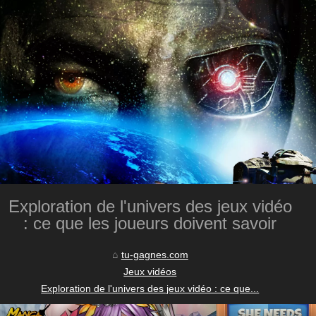
Exploration de l'univers des jeux vidéo
: ce que les joueurs doivent savoir
tu-gagnes.com
Jeux vidéos
Exploration de l'univers des jeux vidéo : ce que...