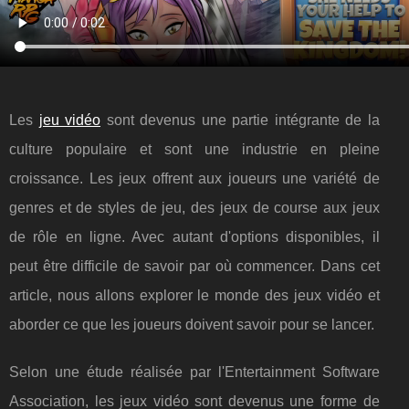
Les
jeu vidéo
sont devenus une partie intégrante de la
culture populaire et sont une industrie en pleine
croissance. Les jeux offrent aux joueurs une variété de
genres et de styles de jeu, des jeux de course aux jeux
de rôle en ligne. Avec autant d'options disponibles, il
peut être difficile de savoir par où commencer. Dans cet
article, nous allons explorer le monde des jeux vidéo et
aborder ce que les joueurs doivent savoir pour se lancer.
Selon une étude réalisée par l'Entertainment Software
Association, les jeux vidéo sont devenus une forme de